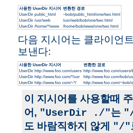
사용한 UserDir 지시어
변환한 경로
UserDir public_html
~bob/public_html/one/two.html
UserDir /usr/web
/usr/web/bob/one/two.html
UserDir /home/*/www
/home/bob/www/one/two.html
다음 지시어는 클라이언
보낸다:
사용한 UserDir 지시어
변환한 경로
UserDir http://www.foo.com/users
http://www.foo.com/users/
UserDir http://www.foo.com/*/usr
http://www.foo.com/bob/us
UserDir http://www.foo.com/~*/
http://www.foo.com/~bob/
이 지시어를 사용할때 주
어,
는
"UserDir ./"
"
도 바람직하지 않게
"/"