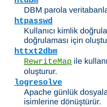
htdbm
DBM parola veritabanlar
htpasswd
Kullanıcı kimlik doğrul
doğrulaması için oluştu
httxt2dbm
ile kulla
RewriteMap
oluşturur.
logresolve
Apache günlük dosyalar
isimlerine dönüştürür.