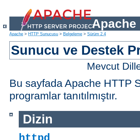
Apache 
Apache
>
HTTP Sunucusu
>
Belgeleme
>
Sürüm 2.4
Sunucu ve Destek Pr
Mevcut Dill
Bu sayfada Apache HTTP Sun
programlar tanıtılmıştır.
Dizin
httpd